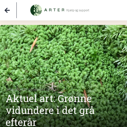
Hjælp og support
Skrevet d.: 29. november 2024
Aktuel art: Grønne
vidundere i det grå
efterår