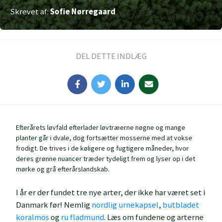
Skrevet af:
Sofie Nørregaard
DEL DETTE INDLÆG
Efterårets løvfald efterlader løvtræerne nøgne og mange
planter går i dvale, dog fortsætter mosserne med at vokse
frodigt. De trives i de køligere og fugtigere måneder, hvor
deres grønne nuancer træder tydeligt frem og lyser op i det
mørke og grå efterårslandskab.
I år er der fundet tre nye arter, der ikke har været set i
Danmark før! Nemlig
nordlig urnekapsel
,
butbladet
koralmos
og
ru fladmund
. Læs om fundene og arterne