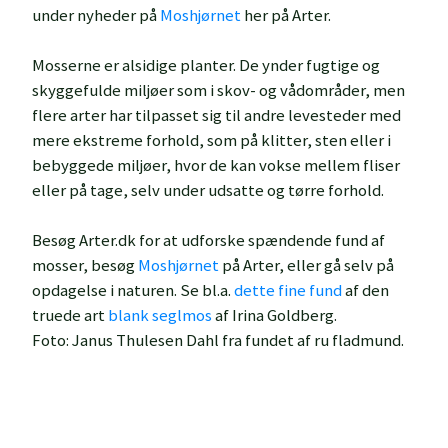
under nyheder på
Moshjørnet
her på Arter.
Mosserne er alsidige planter. De ynder fugtige og
skyggefulde miljøer som i skov- og vådområder, men
flere arter har tilpasset sig til andre levesteder med
mere ekstreme forhold, som på klitter, sten eller i
bebyggede miljøer, hvor de kan vokse mellem fliser
eller på tage, selv under udsatte og tørre forhold.
Besøg Arter.dk for at udforske spændende fund af
mosser, besøg
Moshjørnet
på Arter, eller gå selv på
opdagelse i naturen. Se bl.a.
dette fine fund
af den
truede art
blank seglmos
af Irina Goldberg.
Foto: Janus Thulesen Dahl fra fundet af ru fladmund.