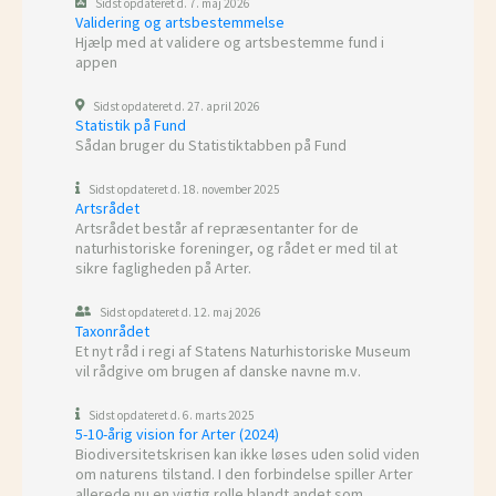
Sidst opdateret d. 7. maj 2026
Validering og artsbestemmelse
Hjælp med at validere og artsbestemme fund i
appen
Sidst opdateret d. 27. april 2026
Statistik på Fund
Sådan bruger du Statistiktabben på Fund
Sidst opdateret d. 18. november 2025
Artsrådet
Artsrådet består af repræsentanter for de
naturhistoriske foreninger, og rådet er med til at
sikre fagligheden på Arter.
Sidst opdateret d. 12. maj 2026
Taxonrådet
Et nyt råd i regi af Statens Naturhistoriske Museum
vil rådgive om brugen af danske navne m.v.
Sidst opdateret d. 6. marts 2025
5-10-årig vision for Arter (2024)
Biodiversitetskrisen kan ikke løses uden solid viden
om naturens tilstand. I den forbindelse spiller Arter
allerede nu en vigtig rolle blandt andet som