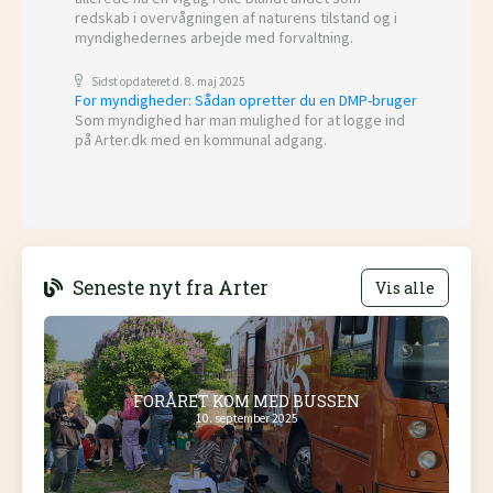
redskab i overvågningen af naturens tilstand og i
myndighedernes arbejde med forvaltning.
Sidst opdateret d. 8. maj 2025
For myndigheder: Sådan opretter du en DMP-bruger
Som myndighed har man mulighed for at logge ind
på Arter.dk med en kommunal adgang.
Seneste nyt fra Arter
Vis alle
FORÅRET KOM MED BUSSEN
10. september 2025