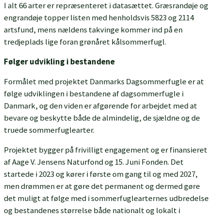
I alt 66 arter er repræsenteret i datasættet. Græsrandøje og
engrandøje topper listen med henholdsvis 5823 og 2114
artsfund, mens nældens takvinge kommer ind på en
tredjeplads lige foran grønåret kålsommerfugl.
Følger udvikling i bestandene
Formålet med projektet Danmarks Dagsommerfugle er at
følge udviklingen i bestandene af dagsommerfugle i
Danmark, og den viden er afgørende for arbejdet med at
bevare og beskytte både de almindelig, de sjældne og de
truede sommerfuglearter.
Projektet bygger på frivilligt engagement og er finansieret
af Aage V. Jensens Naturfond og 15. Juni Fonden. Det
startede i 2023 og kører i første om gang til og med 2027,
men drømmen er at gøre det permanent og dermed gøre
det muligt at følge med i sommerfuglearternes udbredelse
og bestandenes størrelse både nationalt og lokalt i