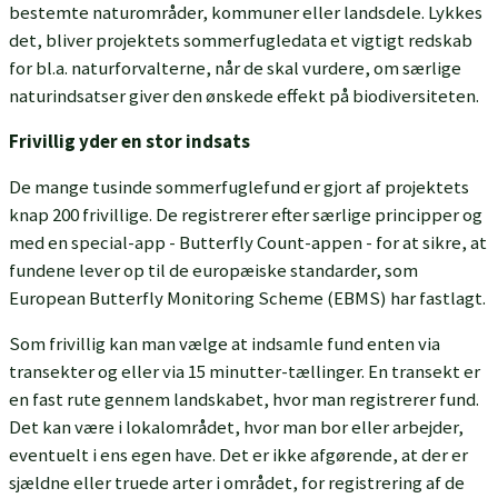
bestemte naturområder, kommuner eller landsdele. Lykkes
det, bliver projektets sommerfugledata et vigtigt redskab
for bl.a. naturforvalterne, når de skal vurdere, om særlige
naturindsatser giver den ønskede effekt på biodiversiteten.
Frivillig yder en stor indsats
De mange tusinde sommerfuglefund er gjort af projektets
knap 200 frivillige. De registrerer efter særlige principper og
med en special-app - Butterfly Count-appen - for at sikre, at
fundene lever op til de europæiske standarder, som
European Butterfly Monitoring Scheme (EBMS) har fastlagt.
Som frivillig kan man vælge at indsamle fund enten via
transekter og eller via 15 minutter-tællinger. En transekt er
en fast rute gennem landskabet, hvor man registrerer fund.
Det kan være i lokalområdet, hvor man bor eller arbejder,
eventuelt i ens egen have. Det er ikke afgørende, at der er
sjældne eller truede arter i området, for registrering af de