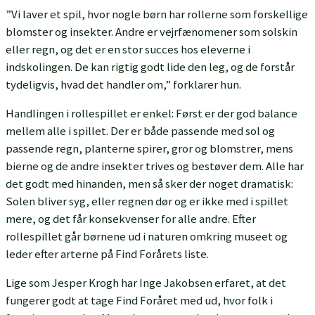
”Vi laver et spil, hvor nogle børn har rollerne som forskellige
blomster og insekter. Andre er vejrfænomener som solskin
eller regn, og det er en stor succes hos eleverne i
indskolingen. De kan rigtig godt lide den leg, og de forstår
tydeligvis, hvad det handler om,” forklarer hun.
Handlingen i rollespillet er enkel: Først er der god balance
mellem alle i spillet. Der er både passende med sol og
passende regn, planterne spirer, gror og blomstrer, mens
bierne og de andre insekter trives og bestøver dem. Alle har
det godt med hinanden, men så sker der noget dramatisk:
Solen bliver syg, eller regnen dør og er ikke med i spillet
mere, og det får konsekvenser for alle andre. Efter
rollespillet går børnene ud i naturen omkring museet og
leder efter arterne på Find Forårets liste.
Lige som Jesper Krogh har Inge Jakobsen erfaret, at det
fungerer godt at tage Find Foråret med ud, hvor folk i