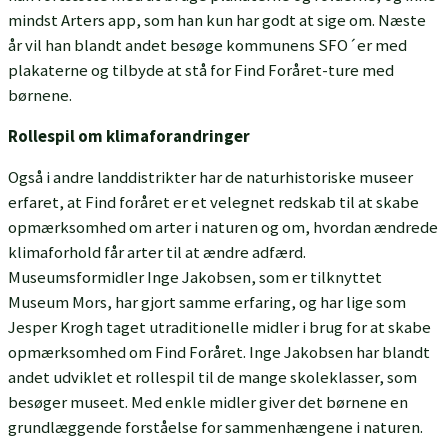
mindst Arters app, som han kun har godt at sige om. Næste
år vil han blandt andet besøge kommunens SFO´er med
plakaterne og tilbyde at stå for Find Foråret-ture med
børnene.
Rollespil om klimaforandringer
Også i andre landdistrikter har de naturhistoriske museer
erfaret, at Find foråret er et velegnet redskab til at skabe
opmærksomhed om arter i naturen og om, hvordan ændrede
klimaforhold får arter til at ændre adfærd.
Museumsformidler Inge Jakobsen, som er tilknyttet
Museum Mors, har gjort samme erfaring, og har lige som
Jesper Krogh taget utraditionelle midler i brug for at skabe
opmærksomhed om Find Foråret. Inge Jakobsen har blandt
andet udviklet et rollespil til de mange skoleklasser, som
besøger museet. Med enkle midler giver det børnene en
grundlæggende forståelse for sammenhængene i naturen.