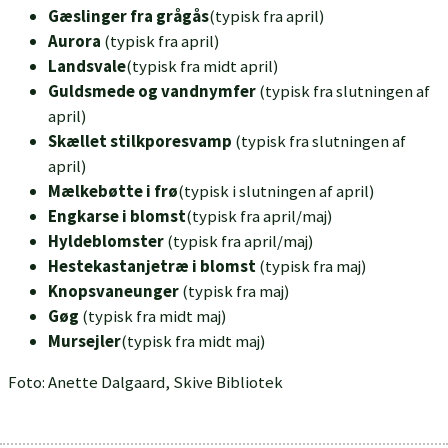
Gæslinger fra grågås
(typisk fra april)
Aurora
(typisk fra april)
Landsvale
(typisk fra midt april)
Guldsmede og vandnymfer
(typisk fra slutningen af
april)
Skællet stilkporesvamp
(typisk fra slutningen af
april)
Mælkebøtte i frø
(typisk i slutningen af april)
Engkarse i blomst
(typisk fra april/maj)
Hyldeblomster
(typisk fra april/maj)
Hestekastanjetræ i blomst
(typisk fra maj)
Knopsvaneunger
(typisk fra maj)
Gøg
(typisk fra midt maj)
Mursejler
(typisk fra midt maj)
Foto: Anette Dalgaard, Skive Bibliotek