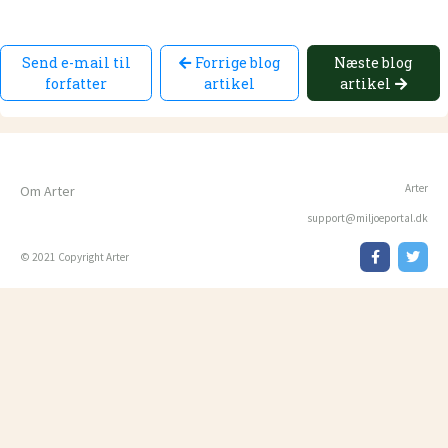
Send e-mail til
Forrige blog
Næste blog
forfatter
artikel
artikel
Arter
Om Arter
support@miljoeportal.dk
© 2021 Copyright Arter