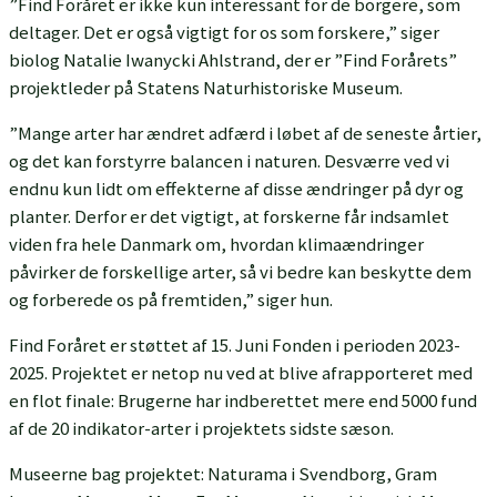
”Find Foråret er ikke kun interessant for de borgere, som
deltager. Det er også vigtigt for os som forskere,” siger
biolog Natalie Iwanycki Ahlstrand, der er ”Find Forårets”
projektleder på Statens Naturhistoriske Museum.
”Mange arter har ændret adfærd i løbet af de seneste årtier,
og det kan forstyrre balancen i naturen. Desværre ved vi
endnu kun lidt om effekterne af disse ændringer på dyr og
planter. Derfor er det vigtigt, at forskerne får indsamlet
viden fra hele Danmark om, hvordan klimaændringer
påvirker de forskellige arter, så vi bedre kan beskytte dem
og forberede os på fremtiden,” siger hun.
Find Foråret er støttet af 15. Juni Fonden i perioden 2023-
2025. Projektet er netop nu ved at blive afrapporteret med
en flot finale: Brugerne har indberettet mere end 5000 fund
af de 20 indikator-arter i projektets sidste sæson.
Museerne bag projektet: Naturama i Svendborg, Gram