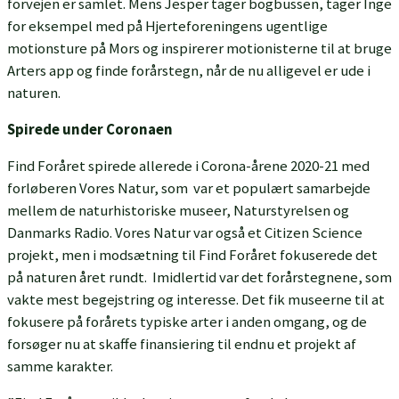
forvejen er samlet. Mens Jesper tager bogbussen, tager Inge
for eksempel med på Hjerteforeningens ugentlige
motionsture på Mors og inspirerer motionisterne til at bruge
Arters app og finde forårstegn, når de nu alligevel er ude i
naturen.
Spirede under Coronaen
Find Foråret spirede allerede i Corona-årene 2020-21 med
forløberen Vores Natur, som var et populært samarbejde
mellem de naturhistoriske museer, Naturstyrelsen og
Danmarks Radio. Vores Natur var også et Citizen Science
projekt, men i modsætning til Find Foråret fokuserede det
på naturen året rundt. Imidlertid var det forårstegnene, som
vakte mest begejstring og interesse. Det fik museerne til at
fokusere på forårets typiske arter i anden omgang, og de
forsøger nu at skaffe finansiering til endnu et projekt af
samme karakter.