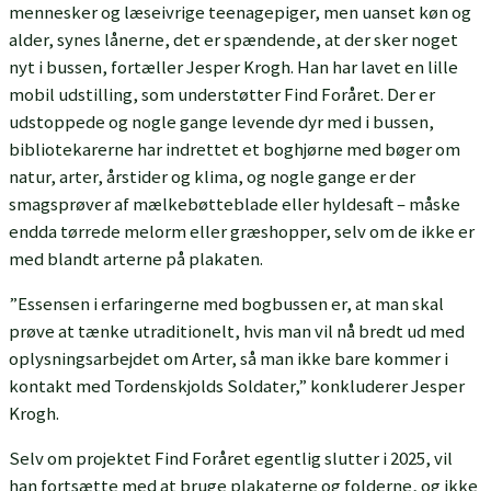
mennesker og læseivrige teenagepiger, men uanset køn og
alder, synes lånerne, det er spændende, at der sker noget
nyt i bussen, fortæller Jesper Krogh. Han har lavet en lille
mobil udstilling, som understøtter Find Foråret. Der er
udstoppede og nogle gange levende dyr med i bussen,
bibliotekarerne har indrettet et boghjørne med bøger om
natur, arter, årstider og klima, og nogle gange er der
smagsprøver af mælkebøtteblade eller hyldesaft – måske
endda tørrede melorm eller græshopper, selv om de ikke er
med blandt arterne på plakaten.
”Essensen i erfaringerne med bogbussen er, at man skal
prøve at tænke utraditionelt, hvis man vil nå bredt ud med
oplysningsarbejdet om Arter, så man ikke bare kommer i
kontakt med Tordenskjolds Soldater,” konkluderer Jesper
Krogh.
Selv om projektet Find Foråret egentlig slutter i 2025, vil
han fortsætte med at bruge plakaterne og folderne, og ikke