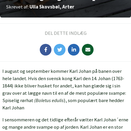
Skrevet af:
Ulla Skovsbøl, Arter
DEL DETTE INDLÆG
I august og september kommer Karl Johan på banen over
hele landet. Hvis den svensk kong Karl den 14. Johan (1763-
1844) ikke bliver husket for andet, kan han glæde sig i sin
grav over at lægge navn til en af de mest populære svampe:
Spiselig rørhat
(Boletus edulis
), som populært bare hedder
Karl Johan
I sensommeren og det tidlige efterår vælter Karl Johan´erne
og mange andre svampe op af jorden. Karl Johan er en stor