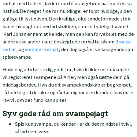
rørhat med fedtet, læderbrun til orangebrun hat med en sej
hathud. De meget fine rørmundinger er først hvidlige, siden
gullige til lyst oliven. Den kraftige, ofte tøndeformede stok
har et hvidligt net ned ad stokken, som er tydeligst øverst.
Karl Johan er nem at kende, men den kan forveksles med de
andre visse andre nært beslægtede rørhatte såsom
Bronze-
rørhat
, og
sommer-rørhat
, der dog også er velsmagende som
spisesvampe.
Husk dog altid at se dig godt for, hvis du ikke udelukkende
vil registreret svampene på Arter, men også sætte dem på
middagsbordet. Hvis du dit svampekendskab er begrænset,
så hold dig til de sikre og rådfør dig med en kender, hvis du er
i tvivl, om det fund kan spises.
Syv gode råd om svampejagt
Spis kun svampe, du kender - er du det mindste i tvivl,
så lad dem være.