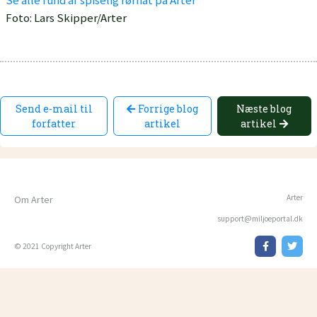
Se alle fund af spiselig rørhat på Arter
Foto: Lars Skipper/Arter
Send e-mail til
Forrige blog
Næste blog
forfatter
artikel
artikel
Arter
Om Arter
support@miljoeportal.dk
© 2021 Copyright Arter