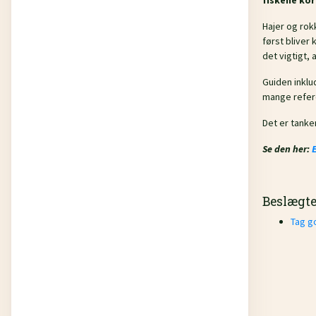
fiskene kor
Hajer og rok
først bliver
det vigtigt,
Guiden inklu
mange refer
Det er tanke
Se den her:
E
Beslægt
Tag go