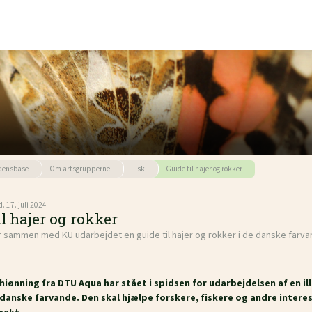
densbase
Om artsgrupperne
Fisk
Guide til hajer og rokker
. 17. juli 2024
il hajer og rokker
 sammen med KU udarbejdet en guide til hajer og rokker i de danske farv
hiønning fra DTU Aqua har stået i spidsen for udarbejdelsen af en ill
 danske farvande. Den skal hjælpe forskere, fiskere og andre inte