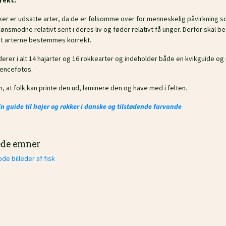
rekt.
ker er udsatte arter, da de er følsomme over for menneskelig påvirkning som
 kønsmodne relativt sent i deres liv og føder relativt få unger. Derfor skal
 at arterne bestemmes korrekt.
derer i alt 14 hajarter og 16 rokkearter og indeholder både en kvikguide o
encefotos.
n, at folk kan printe den ud, laminere den og have med i felten.
n guide til hajer og rokker i danske og tilstødende farvande
ede emner
de billeder af fisk