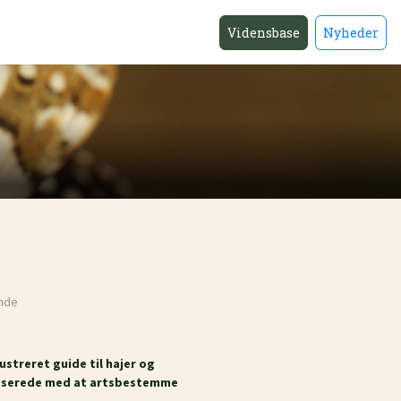
Vidensbase
Nyheder
ande
ustreret guide til hajer og
resserede med at artsbestemme