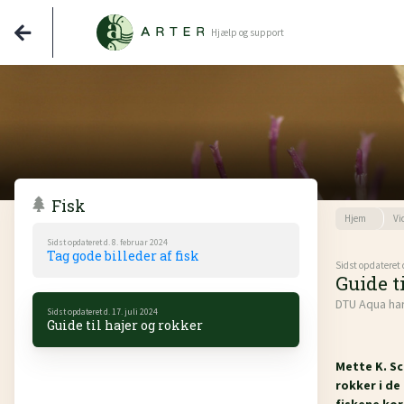
Hjælp og support
Fisk
Hjem
Vi
Sidst opdateret d. 8. februar 2024
Tag gode billeder af fisk
Sidst opdateret d
Guide t
DTU Aqua har
Sidst opdateret d. 17. juli 2024
Guide til hajer og rokker
Mette K. Sc
rokker i de