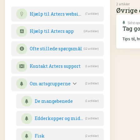
2 artikler
Øvrige
Hjælp til Arters webside
(7 artikler)
Sidst op
Tag go
Hjælp til Arters app
(14 artikler)
Tips til,
Ofte stillede spørgsmål
(12 artikler)
Kontakt Arters support
(1 artikler)
Om artsgrupperne
(2 artikler)
De mangebenede
(1 artikler)
Edderkopper og mider m.m.
(2 artikler)
Fisk
(2 artikler)