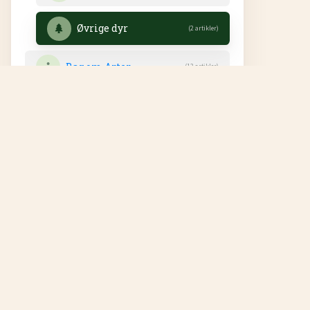
Øvrige dyr
(2 artikler)
Bag om Arter
(13 artikler)
Om Arter