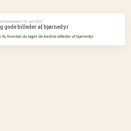
idst opdateret d. 14. april 2023
g gode billeder af bjørnedyr
s til, hvordan du tager de bedste billeder af bjørnedyr