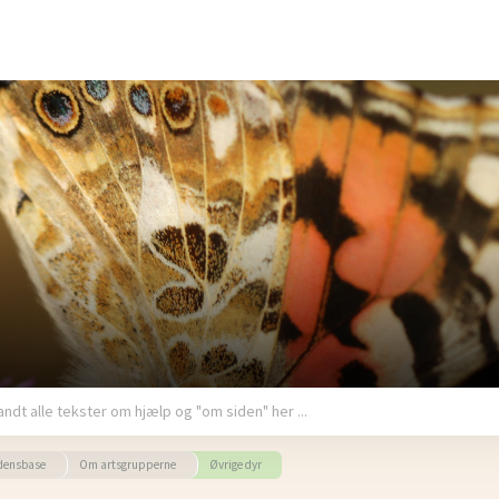
densbase
Om artsgrupperne
Øvrige dyr