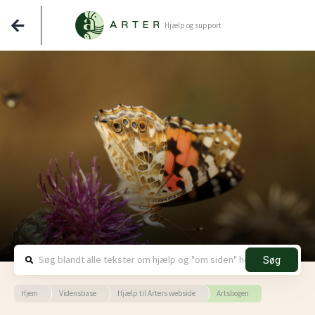
Hjælp og support
Søg
Hjem
Vidensbase
Hjælp til Arters webside
Artsbogen