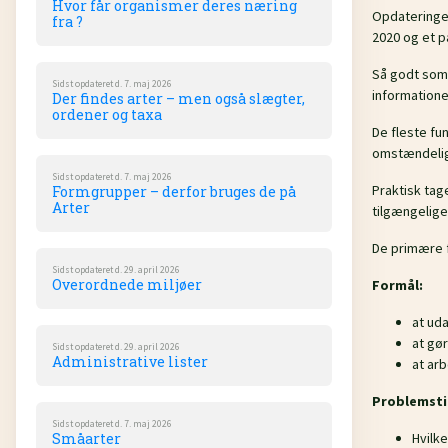
Hvor får organismer deres næring
Opdateringen
fra ?
2020 og et pa
Så godt som 
Sidst opdateret d. 7. maj 2026
informatione
Der findes arter – men også slægter,
ordener og taxa
De fleste fu
omstændelige 
Sidst opdateret d. 7. maj 2026
Praktisk tag
Formgrupper – derfor bruges de på
Arter
tilgængelige
De primære f
Sidst opdateret d. 29. april 2026
Overordnede miljøer
Formål:
at ud
at gør
Sidst opdateret d. 29. april 2026
Administrative lister
at ar
Problemstil
Sidst opdateret d. 7. maj 2026
Småarter
Hvilke