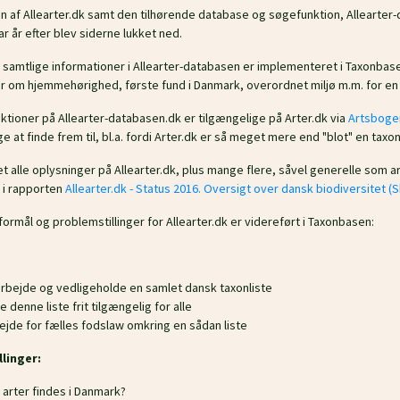
 af Allearter.dk samt den tilhørende database og søgefunktion, Allearter-da
r år efter blev siderne lukket ned.
samtlige informationer i Allearter-databasen er implementeret i Taxonba
r om hjemmehørighed, første fund i Danmark, overordnet miljø m.m. for en 
nktioner på Allearter-databasen.dk er tilgængelige på Arter.dk via
Artsboge
at finde frem til, bl.a. fordi Arter.dk er så meget mere end "blot" en taxon
et alle oplysninger på Allearter.dk, plus mange flere, såvel generelle som 
 i rapporten
Allearter.dk - Status 2016. Oversigt over dansk biodiversitet (S
ormål og problemstillinger for Allearter.dk er videreført i Taxonbasen:
arbejde og vedligeholde en samlet dansk taxonliste
e denne liste frit tilgængelig for alle
bejde for fælles fodslaw omkring en sådan liste
linger:
 arter findes i Danmark?