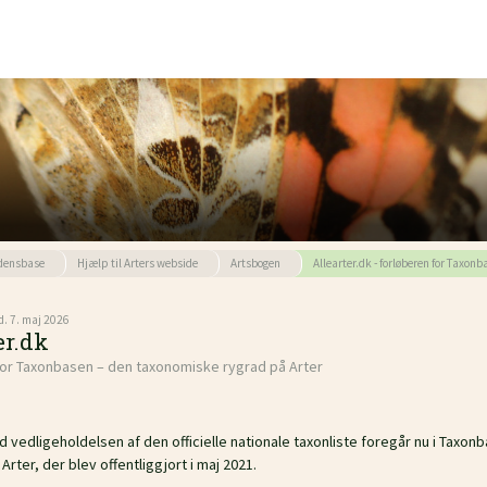
densbase
Hjælp til Arters webside
Artsbogen
Allearter.dk - forløberen for Taxon
d. 7. maj 2026
er.dk
or Taxonbasen – den taxonomiske rygrad på Arter
 vedligeholdelsen af den officielle nationale taxonliste foregår nu i Taxo
Arter, der blev offentliggjort i maj 2021.