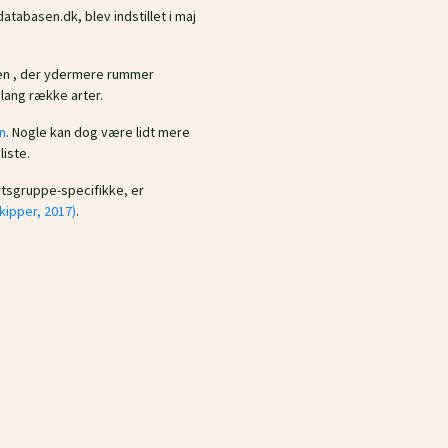
tabasen.dk, blev indstillet i maj
sen , der ydermere rummer
lang række arter.
n
. Nogle kan dog være lidt mere
liste.
artsgruppe-specifikke, er
kipper, 2017)
.