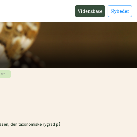
Vidensbase
Nyheder
basen
nbasen, den taxonomiske rygrad på