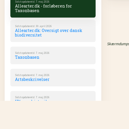
Sidst opdateret d. 7. maj 2026
Allearter.dk - forløberen for
Taxonbasen
Sidst opdateret d. 30. april 2026
Allearter.dk: Oversigt over dansk
biodiversitet
Skærmdumps f
Sidst opdateret d. 7. maj 2026
Taxonbasen
Sidst opdateret d. 7. maj 2026
Artsbeskrivelser
Sidst opdateret d. 7. maj 2026
ID’er og historik