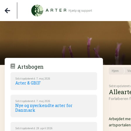
Hjælp og support
Artsbogen
Hjem
Vi
Sidst opdateret d. 7. maj 2026
Arter & GBIF
Sidst opdateret 
Alleart
Forløberen f
Sidst opdateret d. 7. maj 2026
Nye og nyerkendte arter for
Danmark
Arbejdet med
artsportalen 
Sidst opdateret d. 29. april 2026