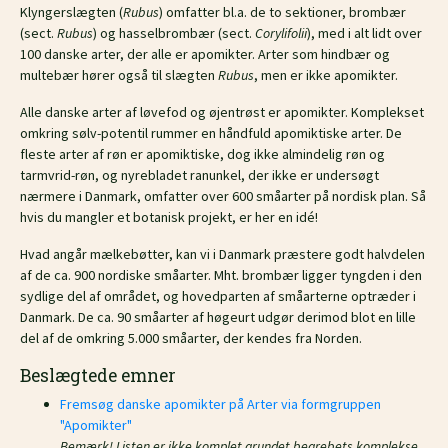
Klyngerslægten (
Rubus
) omfatter bl.a. de to sektioner, brombær
(sect.
Rubus
) og hasselbrombær (sect.
Corylifolii
), med i alt lidt over
100 danske arter, der alle er apomikter. Arter som hindbær og
multebær hører også til slægten
Rubus
, men er ikke apomikter.
Alle danske arter af løvefod og øjentrøst er apomikter. Komplekset
omkring sølv-potentil rummer en håndfuld apomiktiske arter. De
fleste arter af røn er apomiktiske, dog ikke almindelig røn og
tarmvrid-røn, og nyrebladet ranunkel, der ikke er undersøgt
nærmere i Danmark, omfatter over 600 småarter på nordisk plan. Så
hvis du mangler et botanisk projekt, er her en idé!
Hvad angår mælkebøtter, kan vi i Danmark præstere godt halvdelen
af de ca. 900 nordiske småarter. Mht. brombær ligger tyngden i den
sydlige del af området, og hovedparten af småarterne optræder i
Danmark. De ca. 90 småarter af høgeurt udgør derimod blot en lille
del af de omkring 5.000 småarter, der kendes fra Norden.
Beslægtede emner
Fremsøg danske apomikter på Arter via formgruppen
"Apomikter"
Bemærk! Listen er ikke komplet grundet begrebets komplekse