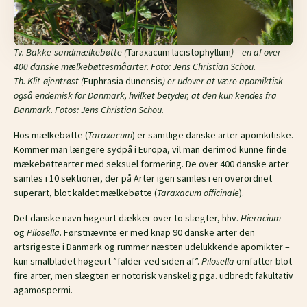
Tv. Bakke-sandmælkebøtte (
Taraxacum lacistophyllum
) – en af over
400 danske mælkebøttesmåarter. Foto: Jens Christian Schou.
Th. Klit-øjentrøst (
Euphrasia dunensis
) er udover at være apomiktisk
også endemisk for Danmark, hvilket betyder, at den kun kendes fra
Danmark. Fotos: Jens Christian Schou.
Hos mælkebøtte (
Taraxacum
) er samtlige danske arter apomkitiske.
Kommer man længere sydpå i Europa, vil man derimod kunne finde
mækebøttearter med seksuel formering. De over 400 danske arter
samles i 10 sektioner, der på Arter igen samles i en overordnet
superart, blot kaldet mælkebøtte (
Taraxacum officinale
).
Det danske navn høgeurt dækker over to slægter, hhv.
Hieracium
og
Pilosella
. Førstnævnte er med knap 90 danske arter den
artsrigeste i Danmark og rummer næsten udelukkende apomikter –
kun smalbladet høgeurt ”falder ved siden af”.
Pilosella
omfatter blot
fire arter, men slægten er notorisk vanskelig pga. udbredt fakultativ
agamospermi.