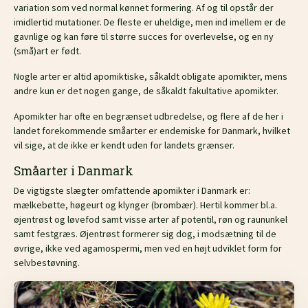
variation som ved normal kønnet formering. Af og til opstår der
imidlertid mutationer. De fleste er uheldige, men ind imellem er de
gavnlige og kan føre til større succes for overlevelse, og en ny
(små)art er født.
Nogle arter er altid apomiktiske, såkaldt obligate apomikter, mens
andre kun er det nogen gange, de såkaldt fakultative apomikter.
Apomikter har ofte en begrænset udbredelse, og flere af de her i
landet forekommende småarter er endemiske for Danmark, hvilket
vil sige, at de ikke er kendt uden for landets grænser.
Småarter i Danmark
De vigtigste slægter omfattende apomikter i Danmark er:
mælkebøtte, høgeurt og klynger (brombær). Hertil kommer bl.a.
øjentrøst og løvefod samt visse arter af potentil, røn og raununkel
samt festgræs. Øjentrøst formerer sig dog, i modsætning til de
øvrige, ikke ved agamospermi, men ved en højt udviklet form for
selvbestøvning.