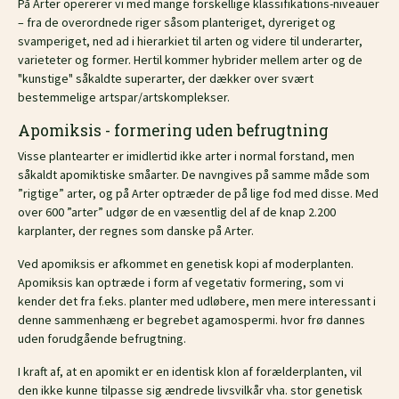
På Arter opererer vi med mange forskellige klassifikations-niveauer
– fra de overordnede riger såsom planteriget, dyreriget og
svamperiget, ned ad i hierarkiet til arten og videre til underarter,
varieteter og former. Hertil kommer hybrider mellem arter og de
"kunstige" såkaldte superarter, der dækker over svært
bestemmelige artspar/artskomplekser.
Apomiksis - formering uden befrugtning
Visse plantearter er imidlertid ikke arter i normal forstand, men
såkaldt apomiktiske småarter. De navngives på samme måde som
”rigtige” arter, og på Arter optræder de på lige fod med disse. Med
over 600 ”arter” udgør de en væsentlig del af de knap 2.200
karplanter, der regnes som danske på Arter.
Ved apomiksis er afkommet en genetisk kopi af moderplanten.
Apomiksis kan optræde i form af vegetativ formering, som vi
kender det fra f.eks. planter med udløbere, men mere interessant i
denne sammenhæng er begrebet agamospermi. hvor frø dannes
uden forudgående befrugtning.
I kraft af, at en apomikt er en identisk klon af forælderplanten, vil
den ikke kunne tilpasse sig ændrede livsvilkår vha. stor genetisk