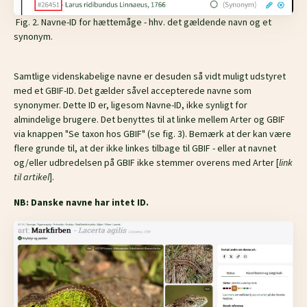
Fig. 2. Navne-ID for hættemåge - hhv. det gældende navn og et
synonym.
Samtlige videnskabelige navne er desuden så vidt muligt udstyret
med et GBIF-ID. Det gælder såvel accepterede navne som
synonymer. Dette ID er, ligesom Navne-ID, ikke synligt for
almindelige brugere. Det benyttes til at linke mellem Arter og GBIF
via knappen "Se taxon hos GBIF" (se fig. 3). Bemærk at der kan være
flere grunde til, at der ikke linkes tilbage til GBIF - eller at navnet
og/eller udbredelsen på GBIF ikke stemmer overens med Arter [
link
til artikel
].
NB: Danske navne har intet ID.