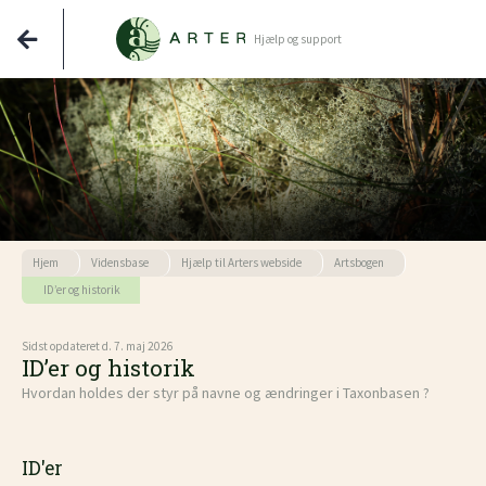
Hjælp og support
Hjem
Vidensbase
Hjælp til Arters webside
Artsbogen
ID’er og historik
Sidst opdateret d. 7. maj 2026
ID’er og historik
Hvordan holdes der styr på navne og ændringer i Taxonbasen ?
ID'er