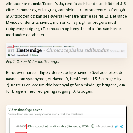
Alle taxa har et unikt Taxon-ID. Ja, rent faktisk har de to - både et 5-6
cifret nummer og et langt og komplekst ID. Førstnævnte ID fremgår
af Artsbogen og kan ses øverst i venstre hjørne (se fig. 1). Det lange
ID vises under artsnavnet, men er kun synligt for brugere med
redigeringsadgang i Taxonbasen og benyttes bl.a. ifm. samkørsel
med andre databaser.
Fig. 1. Taxon-ID for hættemåge.
Herudover har samtlige videnskabelige navne, såvel accepterede
navne som synonymer, et Navne-ID, bestående af 5-6 cifre (se fig.
2). Dette ID er ikke umiddelbart synligt for almindelige brugere, kun
for brugere med redigeringsadgang i Artsbogen.