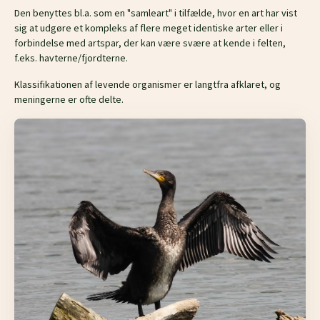
Den benyttes bl.a. som en "samleart" i tilfælde, hvor en art har vist
sig at udgøre et kompleks af flere meget identiske arter eller i
forbindelse med artspar, der kan være svære at kende i felten,
f.eks. havterne/fjordterne.
Klassifikationen af levende organismer er langtfra afklaret, og
meningerne er ofte delte.