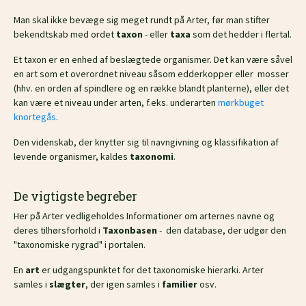
Man skal ikke bevæge sig meget rundt på Arter, før man stifter
bekendtskab med ordet
taxon
- eller
taxa
som det hedder i flertal.
Et taxon er en enhed af beslægtede organismer. Det kan være såvel
en art som et overordnet niveau såsom edderkopper eller mosser
(hhv. en orden af spindlere og en række blandt planterne), eller det
kan være et niveau under arten, f.eks. underarten
mørkbuget
knortegås
.
Den videnskab, der knytter sig til navngivning og klassifikation af
levende organismer, kaldes
taxonomi
.
De vigtigste begreber
Her på Arter vedligeholdes Informationer om arternes navne og
deres tilhørsforhold i
Taxonbasen
- den database, der udgør den
"taxonomiske rygrad" i portalen.
En
art
er udgangspunktet for det taxonomiske hierarki. Arter
samles i
slægter
, der igen samles i
familier
osv.