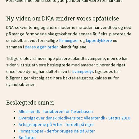
Forskellen mellem disse to yderpunkter kan være ret markant.
Ny viden om DNA ændrer vores opfattelse
DNA-sekventering og andre moderne metoder har vendt op og ned
på mange formodede slægtskaber de senere år, f.eks. placeres de
umiddelbart vidt forskellige
flamingoer
og
lappedykkere
nu
sammen i
deres egen orden
blandt fuglene.
Tidligere blev slimsvampe placeret blandt svampene, men de har
siden vist sig at være beslægtede med amøber tilhørende riget
encellede dyr og har skiftet navn til
svampedyr
. Ligeledes har
blågrønalger vist sig at tilhøre bakterieriget og kaldes nu for
cyanobakterier.
Beslægtede emner
Allearter.dk - forløberen for Taxonbasen
Oversigt over dansk biodiversitet: Allearter.dk - Status 2016
Artsgrupperne på Arter - fordelt på riger
Formgrupper - derfor bruges de på Arter
Småarter