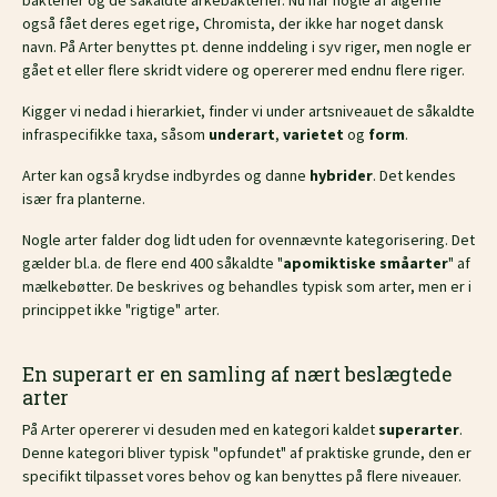
bakterier og de såkaldte arkebakterier. Nu har nogle af algerne
også fået deres eget rige, Chromista, der ikke har noget dansk
navn. På Arter benyttes pt. denne inddeling i syv riger, men nogle er
gået et eller flere skridt videre og opererer med endnu flere riger.
Kigger vi nedad i hierarkiet, finder vi under artsniveauet de såkaldte
infraspecifikke taxa, såsom
underart
,
varietet
og
form
.
Arter kan også krydse indbyrdes og danne
hybrider
. Det kendes
især fra planterne.
Nogle arter falder dog lidt uden for ovennævnte kategorisering. Det
gælder bl.a. de flere end 400 såkaldte "
apomiktiske småarter
" af
mælkebøtter. De beskrives og behandles typisk som arter, men er i
princippet ikke "rigtige" arter.
En superart er en samling af nært beslægtede
arter
På Arter opererer vi desuden med en kategori kaldet
superarter
.
Denne kategori bliver typisk "opfundet" af praktiske grunde, den er
specifikt tilpasset vores behov og kan benyttes på flere niveauer.