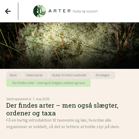
Hjælp og support
Hjem
Vidensbase
Hjælp til Arters webside
Artsbogen
Der findes arter – men også slægter, ordener og taxa
Sidst opdateret d. 7. maj 2026
Der findes arter – men også slægter,
ordener og taxa
Få en hurtig introduktion til taxonomi og lær, hvordan alle
organismer er inddelt, så det er lettere at holde styr på dem.