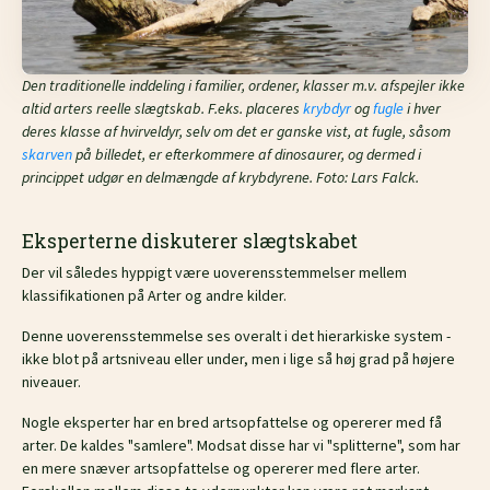
Den traditionelle inddeling i familier, ordener, klasser m.v. afspejler ikke
altid arters reelle slægtskab. F.eks. placeres
krybdyr
og
fugle
i hver
deres klasse af hvirveldyr, selv om det er ganske vist, at fugle, såsom
skarven
på billedet, er efterkommere af dinosaurer, og dermed i
princippet udgør en delmængde af krybdyrene. Foto: Lars Falck.
Eksperterne diskuterer slægtskabet
Der vil således hyppigt være uoverensstemmelser mellem
klassifikationen på Arter og andre kilder.
Denne uoverensstemmelse ses overalt i det hierarkiske system -
ikke blot på artsniveau eller under, men i lige så høj grad på højere
niveauer.
Nogle eksperter har en bred artsopfattelse og opererer med få
arter. De kaldes "samlere". Modsat disse har vi "splitterne", som har
en mere snæver artsopfattelse og opererer med flere arter.