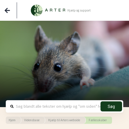
Hjælp og support
Søg
Hjem
Vidensbase
Hjælp til Arters webside
Fællesskaber