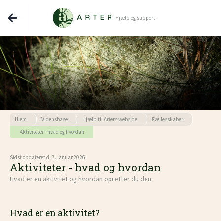
Hjælp og support
Hjem
Vidensbase
Hjælp til Arters webside
Fællesskaber
Aktiviteter - hvad og hvordan
Sidst opdateret d. 7. januar 2026
Aktiviteter - hvad og hvordan
Hvad er en aktivitet og hvordan opretter du den.
Hvad er en aktivitet?