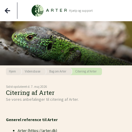
Hjælp og support
Hjem
Vidensbase
Bag om Arter
Citering af Arter
Sidst opdateret d. 7. maj 2026
Citering af Arter
Se vores anbefalinger til citering af Arter.
Generel reference til Arter
Arter (https://arter.dk)