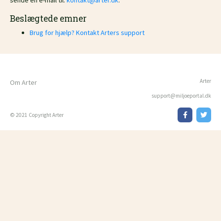
sende en e-mail til:
kontakt@arter.dk
.
Beslægtede emner
Brug for hjælp? Kontakt Arters support
Arter
Om Arter
support@miljoeportal.dk
© 2021 Copyright Arter