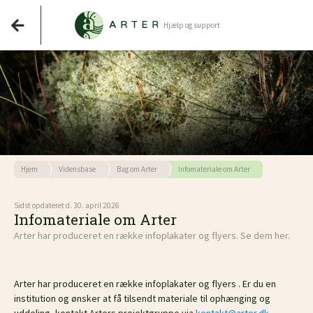
Hjælp og support
Hjem
Vidensbase
Bag om Arter
Infomateriale om Arter
Sidst opdateret d. 30. april 2026
Infomateriale om Arter
Arter har produceret en række infoplakater og flyers. Se dem her.
Arter har produceret en række infoplakater og flyers . Er du en
institution og ønsker at få tilsendt materiale til ophænging og