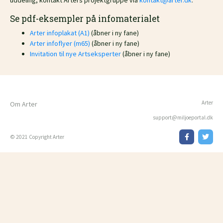
uddeling, kontakt Arters projektgruppe via
kontakt@arter.dk
.
Se pdf-eksempler på infomaterialet
Arter infoplakat (A1)
(åbner i ny fane)
Arter infoflyer (m65)
(åbner i ny fane)
Invitation til nye Artseksperter
(åbner i ny fane)
Arter
Om Arter
support@miljoeportal.dk
© 2021 Copyright Arter