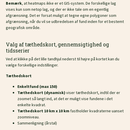
Bemærk
, at heatmaps ikke er et GIS-system. De forskellige lag
vises kun som netop lag, og der er ikke tale om en egentlig
afgrænsning. Det er forsat muligt at tegne egne polygoner som
afgrænsning, når du vil se udbredelsen af fund inden for et bestemt
geografisk område.
Valg af tæthedskort, gennemsigtighed og
tidsserier
Ved at klikke på det lille tandhjul nederst til højre på kortet kan du
vælge forskellige indstillinger.
Tæthedskort
Enkeltfund (max 150)
Tæthedskort (dynamisk)
viser tæthedskort, indtil der er
zoomet så langt ind, at det er muligt vise fundene i det
enkelte kvadrat.
Tæthedskort 10 km x 10 km
fastholder kvadraterne uanset
zoomniveau.
Sammenligning (årstal)