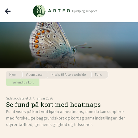
Hjælp og support
Hjem
Vidensbase
Hjælp til Arters webside
Fund
Se fund på kort
Sidst opdateret d. 7. januar 2026
Se fund på kort med heatmaps
Fund vises på kort ved hjælp af heatmaps, som du kan supplere
med forskellige baggrundskort og kortlag samt indstillinger, der
styrer tæthed, gennemsigtighed og tidsserier.