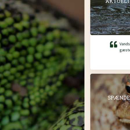
AKTUELT
Vands
gæste
SPÆNDE