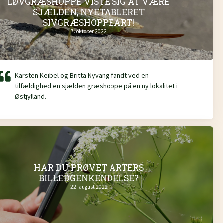
LØVGRÆSHOPPE VISTE SIG AT VÆRE
SJÆLDEN, NYETABLERET
SIVGRÆSHOPPEART!
7. oktober 2022
Karsten Keibel og Britta Nyvang fandt ved en
tilfældighed en sjælden græshoppe på en ny lokalitet i
Østjylland.
HAR DU PRØVET ARTERS
BILLEDGENKENDELSE?
22. august 2022