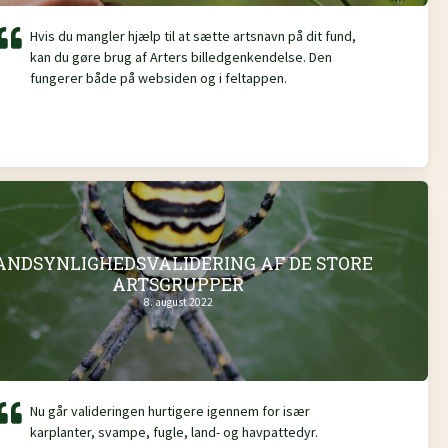
Hvis du mangler hjælp til at sætte artsnavn på dit fund,
kan du gøre brug af Arters billedgenkendelse. Den
fungerer både på websiden og i feltappen.
ANDSYNLIGHEDSVALIDERING AF DE STORE
ARTSGRUPPER
8. august 2022
Nu går valideringen hurtigere igennem for især
karplanter, svampe, fugle, land- og havpattedyr.