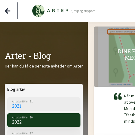
Hjælp og support
DINE 
Arter - Blog
MEG
Her kan du få de seneste nyheder om Arter
Blog arkiv
Når m
at ov
Antal artikler: 11
2021
Men d
”fast
Antal artikler: 10
mindst
2022
Antal artikler: 17