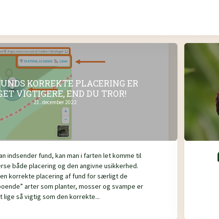
FUNDS KORREKTE PLACERING ER
ET VIGTIGERE, END DU TROR!
21. december 2022
an indsender fund, kan man i farten let komme til
erse både placering og den angivne usikkerhed.
en korrekte placering af fund for særligt de
boende” arter som planter, mosser og svampe er
 lige så vigtig som den korrekte...