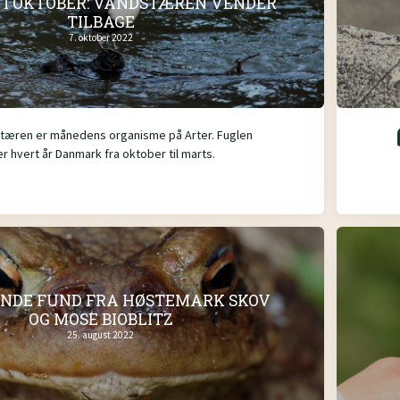
 I OKTOBER: VANDSTÆREN VENDER
TILBAGE
7. oktober 2022
tæren er månedens organisme på Arter. Fuglen
r hvert år Danmark fra oktober til marts.
NDE FUND FRA HØSTEMARK SKOV
OG MOSE BIOBLITZ
25. august 2022