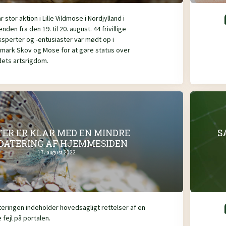
r stor aktion i Lille Vildmose i Nordjylland i
den fra den 19. til 20. august. 44 frivillige
ksperter og -entusiaster var mødt op i
mark Skov og Mose for at gøre status over
ets artsrigdom.
ER ER KLAR MED EN MINDRE
S
DATERING AF HJEMMESIDEN
17. august 2022
eringen indeholder hovedsagligt rettelser af en
fejl på portalen.