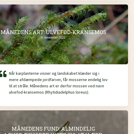
MÅNEDENS ART: ULVEFOD-KRANSEMOS
4. november 2022
Når karplanterne visner og landskabet klæder sig i
mere afdæmpede jordfarver, får mosserne endelig lov
til at stråle. Månedens art er derfor mossen ved navn
ulvefod-kransemos (Rhytidiadelphus loreus).
MÅNEDENS FUND: ALMINDELIG