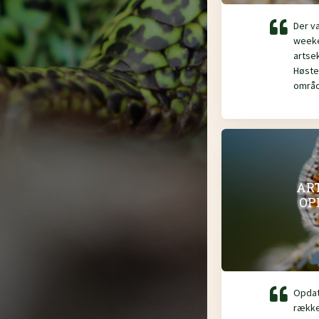
Der va
weeken
artse
Høste
områd
ART
OP
Opdat
række 