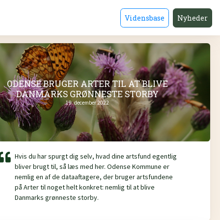
Vidensbase
Nyheder
ODENSE BRUGER ARTER TIL AT BLIVE
DANMARKS GRØNNESTE STORBY
19. december 2022
Hvis du har spurgt dig selv, hvad dine artsfund egentlig
bliver brugt til, så læs med her. Odense Kommune er
nemlig en af de dataaftagere, der bruger artsfundene
på Arter til noget helt konkret: nemlig til at blive
Danmarks grønneste storby.