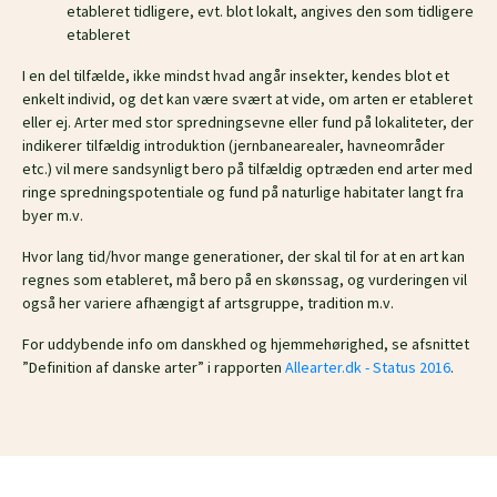
etableret tidligere, evt. blot lokalt, angives den som tidligere
etableret
I en del tilfælde, ikke mindst hvad angår insekter, kendes blot et
enkelt individ, og det kan være svært at vide, om arten er etableret
eller ej. Arter med stor spredningsevne eller fund på lokaliteter, der
indikerer tilfældig introduktion (jernbanearealer, havneområder
etc.) vil mere sandsynligt bero på tilfældig optræden end arter med
ringe spredningspotentiale og fund på naturlige habitater langt fra
byer m.v.
Hvor lang tid/hvor mange generationer, der skal til for at en art kan
regnes som etableret, må bero på en skønssag, og vurderingen vil
også her variere afhængigt af artsgruppe, tradition m.v.
For uddybende info om danskhed og hjemmehørighed, se afsnittet
”Definition af danske arter” i rapporten
Allearter.dk - Status 2016
.