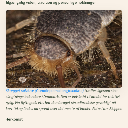
tilgængelig viden, tradition og personlige holdninger.
Skægget sølvkræ (
Ctenolepisma longicaudata
)
træffes ligesom sine
slægtninge indendøre i Danmark. Den er indslæbt til landet for relativt
nylig. Via flyttegods etc. har den forøget sin udbredelse gevaldigt på
kort tid og findes nu spredt over det meste af landet. Foto: Lars Skipper.
Herkomst