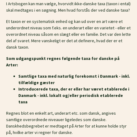
I Artsbogen kan man vælge, hvorvidt ikke-danske taxa (taxon i ental)
skal medtages i en søgning. Men hvad forstås der ved danske taxa?
Et taxon er en systematisk enhed og kan ud over en art være et
underordnet niveau som f.eks. en underart eller en varietet - eller et
overordnet niveau såsom en slægt eller en familie. Det var den lette
del af svaret. Mere vanskeligt er det at definere, hvad der er et
dansk taxon.
Som udgangspunkt regnes følgende taxa for danske på
Arter:
Samtlige taxa med naturlig forekomst i Danmark - inkl.
tilfældige gæster
Introducerede taxa, der er eller har været etablerede i
Danmark - inkl. lokalt og/eller periodisk etablerede
taxa
Regnes blot en enkelt art, underart etc. som dansk, angives
samtlige overordnede niveauer ligeledes som danske.
Danskhedsbegrebet er medtaget på Arter for at kunne holde styr
på, hvilke arter vi regner for danske.