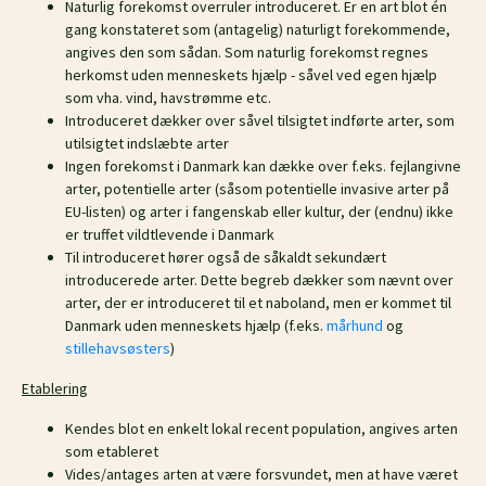
Naturlig forekomst overruler introduceret. Er en art blot én
gang konstateret som (antagelig) naturligt forekommende,
angives den som sådan. Som naturlig forekomst regnes
herkomst uden menneskets hjælp - såvel ved egen hjælp
som vha. vind, havstrømme etc.
Introduceret dækker over såvel tilsigtet indførte arter, som
utilsigtet indslæbte arter
Ingen forekomst i Danmark kan dække over f.eks. fejlangivne
arter, potentielle arter (såsom potentielle invasive arter på
EU-listen) og arter i fangenskab eller kultur, der (endnu) ikke
er truffet vildtlevende i Danmark
Til introduceret hører også de såkaldt sekundært
introducerede arter. Dette begreb dækker som nævnt over
arter, der er introduceret til et naboland, men er kommet til
Danmark uden menneskets hjælp (f.eks.
mårhund
og
stillehavsøsters
)
Etablering
Kendes blot en enkelt lokal recent population, angives arten
som etableret
Vides/antages arten at være forsvundet, men at have været