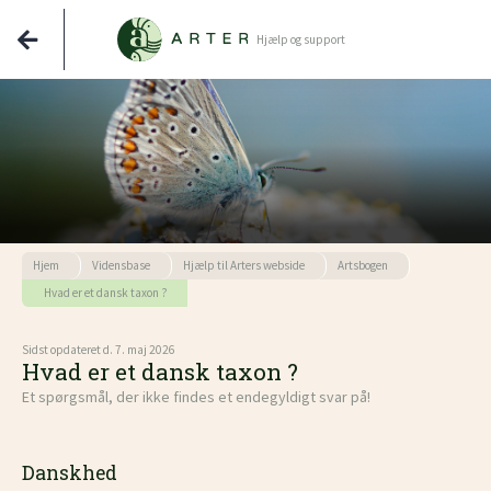
Hjælp og support
Hjem
Vidensbase
Hjælp til Arters webside
Artsbogen
Hvad er et dansk taxon ?
Sidst opdateret d. 7. maj 2026
Hvad er et dansk taxon ?
Et spørgsmål, der ikke findes et endegyldigt svar på!
Danskhed