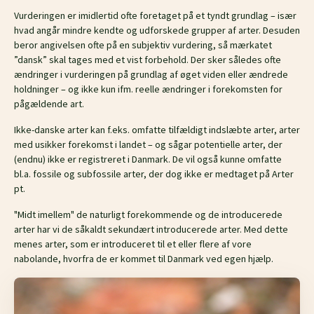
Vurderingen er imidlertid ofte foretaget på et tyndt grundlag – især
hvad angår mindre kendte og udforskede grupper af arter. Desuden
beror angivelsen ofte på en subjektiv vurdering, så mærkatet
”dansk” skal tages med et vist forbehold. Der sker således ofte
ændringer i vurderingen på grundlag af øget viden eller ændrede
holdninger – og ikke kun ifm. reelle ændringer i forekomsten for
pågældende art.
Ikke-danske arter kan f.eks. omfatte tilfældigt indslæbte arter, arter
med usikker forekomst i landet – og sågar potentielle arter, der
(endnu) ikke er registreret i Danmark. De vil også kunne omfatte
bl.a. fossile og subfossile arter, der dog ikke er medtaget på Arter
pt.
"Midt imellem" de naturligt forekommende og de introducerede
arter har vi de såkaldt sekundært introducerede arter. Med dette
menes arter, som er introduceret til et eller flere af vore
nabolande, hvorfra de er kommet til Danmark ved egen hjælp.